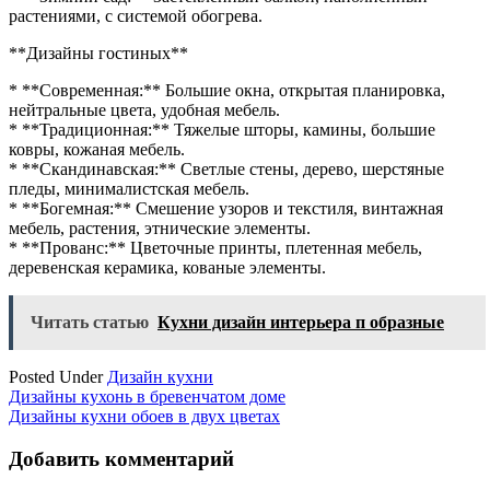
растениями, с системой обогрева.
**Дизайны гостиных**
* **Современная:** Большие окна, открытая планировка,
нейтральные цвета, удобная мебель.
* **Традиционная:** Тяжелые шторы, камины, большие
ковры, кожаная мебель.
* **Скандинавская:** Светлые стены, дерево, шерстяные
пледы, минималистская мебель.
* **Богемная:** Смешение узоров и текстиля, винтажная
мебель, растения, этнические элементы.
* **Прованс:** Цветочные принты, плетенная мебель,
деревенская керамика, кованые элементы.
Читать статью
Кухни дизайн интерьера п образные
Posted Under
Дизайн кухни
Навигация
Дизайны кухонь в бревенчатом доме
Дизайны кухни обоев в двух цветах
по
записям
Добавить комментарий