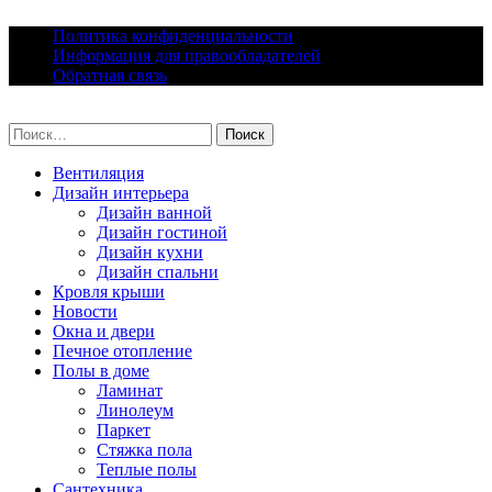
Skip
Политика конфиденциальности
to
Информация для правообладателей
content
Обратная связь
lacomfort.ru
Найти:
Вентиляция
Дизайн интерьера
Дизайн ванной
Дизайн гостиной
Дизайн кухни
Дизайн спальни
Кровля крыши
Новости
Окна и двери
Печное отопление
Полы в доме
Ламинат
Линолеум
Паркет
Стяжка пола
Теплые полы
Сантехника