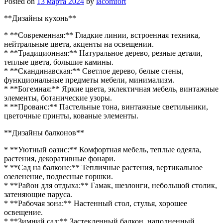
Posted on
13 марта 2024
by
lacomfort
**Дизайны кухонь**
* **Современная:** Гладкие линии, встроенная техника,
нейтральные цвета, акценты на освещении.
* **Традиционная:** Натуральное дерево, резные детали,
теплые цвета, большие камины.
* **Скандинавская:** Светлое дерево, белые стены,
функциональные предметы мебели, минимализм.
* **Богемная:** Яркие цвета, эклектичная мебель, винтажные
элементы, ботанические узоры.
* **Прованс:** Пастельные тона, винтажные светильники,
цветочные принты, кованые элементы.
**Дизайны балконов**
* **Уютный оазис:** Комфортная мебель, теплые одеяла,
растения, декоративные фонари.
* **Сад на балконе:** Тепличные растения, вертикальное
озеленение, подвесные горшки.
* **Район для отдыха:** Гамак, шезлонги, небольшой столик,
затеняющие паруса.
* **Рабочая зона:** Настенный стол, стулья, хорошее
освещение.
* **Зимний сад:** Застекленный балкон, наполненный