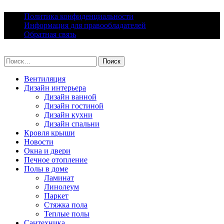
Skip
Политика конфиденциальности
to
Информация для правообладателей
content
Обратная связь
lacomfort.ru
Найти:
Вентиляция
Дизайн интерьера
Дизайн ванной
Дизайн гостиной
Дизайн кухни
Дизайн спальни
Кровля крыши
Новости
Окна и двери
Печное отопление
Полы в доме
Ламинат
Линолеум
Паркет
Стяжка пола
Теплые полы
Сантехника