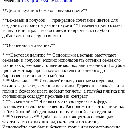
Posted on
13 марта 2024
by
lacomfort
**Дизайн кухни в бежево-голубом цвете**
**Бежевый и голубой — прекрасное сочетание цветов для
создания стильной и уютной кухни.** Бежевый цвет создает
теплую и нейтральную основу, в то время как голубой
добавляет прохладу и свежесть.
**Особенности дизайна:**
* **Цветовая палитра:** Основными цветами выступают
бежевый и голубой. Можно использовать оттенки бежевого,
такие как кремовый, топленое молоко или песочный. Голубой
цвет может варьироваться от пастельно-голубого до
бирюзового или синего кобальта.
* **Материалы:** Используйте натуральные материалы,
такие как дерево, камень и керамика. Деревянные шкафы или
полки в бежевом цвете добавят теплоты, а голубая плитка или
столешница создадут прохладный контраст.
* **Освещение:** Чтобы создать уютную атмосферу,
используйте теплое освещение. Расположите светильники над
рабочей зоной, обеденным столом и зоной для сидения.
* **Аксессуары:** Добавьте ярких акцентов с помощью
текстиля, таких как шторы, скатерти и полотенца.
Используйте голубые и бежевые узоры или геометрические