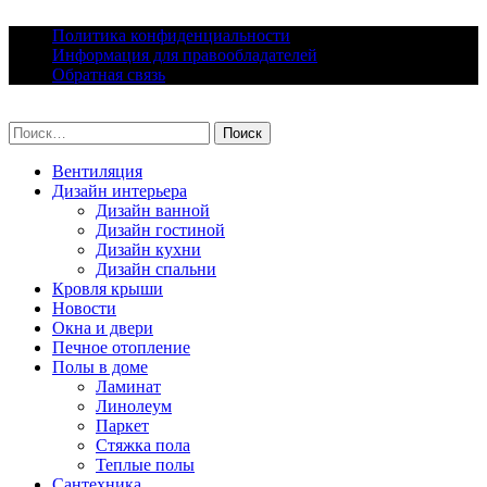
Skip
Политика конфиденциальности
to
Информация для правообладателей
content
Обратная связь
lacomfort.ru
Найти:
Вентиляция
Дизайн интерьера
Дизайн ванной
Дизайн гостиной
Дизайн кухни
Дизайн спальни
Кровля крыши
Новости
Окна и двери
Печное отопление
Полы в доме
Ламинат
Линолеум
Паркет
Стяжка пола
Теплые полы
Сантехника