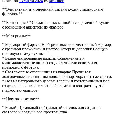
Posted on
13 марта 2024
by
lacomfort
**Элегантный и утонченный дизайн кухни с мраморным
фартуком**
**Концепция:** Создание изысканной и современной кухни
с роскошным акцентом из мрамора.
**Материалы:**
* Мраморный фартук: Выберите высококачественный мрамор
с красивой прожилкой и цветом, который дополняет общую
цветовую гамму кухни.
* Белые лакированные шкафы: Современные и
минималистичные шкафы создают чистую основу для
мраморного фартука.
* Светло-серые столешницы из кварца: Прочные и
долговечные столешницы дополняют мрамор, не затмевая его.
* Пол из натурального дерева: Теплый и гостеприимный пол
из дерева вносит естественный элемент и контрастирует с
гладкостью мрамора.
**Цветовая гамма:**
* Белый: Идеальный нейтральный оттенок для создания
светлого и воздушного пространства.