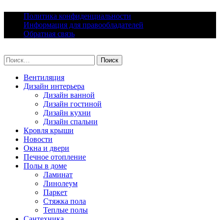
Skip
Политика конфиденциальности
to
Информация для правообладателей
content
Обратная связь
lacomfort.ru
Найти:
Вентиляция
Дизайн интерьера
Дизайн ванной
Дизайн гостиной
Дизайн кухни
Дизайн спальни
Кровля крыши
Новости
Окна и двери
Печное отопление
Полы в доме
Ламинат
Линолеум
Паркет
Стяжка пола
Теплые полы
Сантехника