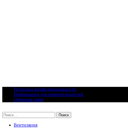
Skip
Политика конфиденциальности
to
Информация для правообладателей
content
Обратная связь
lacomfort.ru
Найти:
Вентиляция