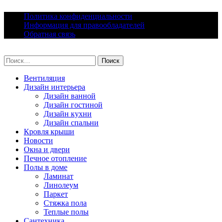
Skip
Политика конфиденциальности
to
Информация для правообладателей
content
Обратная связь
lacomfort.ru
Найти:
Вентиляция
Дизайн интерьера
Дизайн ванной
Дизайн гостиной
Дизайн кухни
Дизайн спальни
Кровля крыши
Новости
Окна и двери
Печное отопление
Полы в доме
Ламинат
Линолеум
Паркет
Стяжка пола
Теплые полы
Сантехника