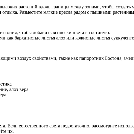
 высоких растений вдоль границы между зонами, чтобы создать 
ли отдыха. Разместите мягкие кресла рядом с пышными растения
фиттония, чтобы добавить всплески цвета в гостиную.
ми как бархатистые листья алоэ или кожистые листья суккуленто
ающими воздух свойствами, такие как папоротник Бостона, змеи
астика
ие, алоэ вера
ера
ета. Если естественного света недостаточно, рассмотрите испол
йте их.