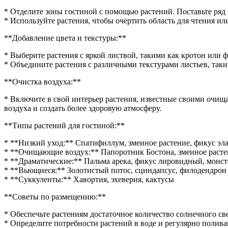
* Отделите зоны гостиной с помощью растений. Поставьте ряд
* Используйте растения, чтобы очертить область для чтения и
**Добавление цвета и текстуры:**
* Выберите растения с яркой листвой, такими как кротон или 
* Объедините растения с различными текстурами листьев, таки
**Очистка воздуха:**
* Включите в свой интерьер растения, известные своими очищ
воздуха и создать более здоровую атмосферу.
**Типы растений для гостиной:**
* **Низкий уход:** Спатифиллум, змеиное растение, фикус эл
* **Очищающие воздух:** Папоротник Бостона, змеиное растен
* **Драматические:** Пальма арека, фикус лировидный, монст
* **Вьющиеся:** Золотистый потос, сциндапсус, филодендрон
* **Суккуленты:** Хавортия, эхеверия, кактусы
**Советы по размещению:**
* Обеспечьте растениям достаточное количество солнечного св
* Определите потребности растений в воде и регулярно полива