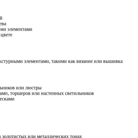
ой
ева
ими элементами
 цвете
екстурными элементами, такими как вязание или вышивка
льников или люстры
ламп, торшеров или настенных светильников
весками
в золотистых или металлических тонах