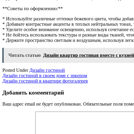
**Советы по оформлению:**
* Используйте различные оттенки бежевого цвета, чтобы добав
* Добавьте контрастные акценты в теплых нейтральных тонах,
* Уделите особое внимание освещению, используя сочетание е
* Не бойтесь использовать текстуры и разные виды тканей, чт
* Держите пространство светлым и воздушным, используя лег
Читать статью
Дизайн квартир гостиная вместе с кухней
Posted Under
Дизайн гостиной
Навигация
Дизайн гостиной в своем доме с эркером
Дизайн гостиной в квартире фотогалерея
по
записям
Добавить комментарий
Ваш адрес email не будет опубликован.
Обязательные поля пом