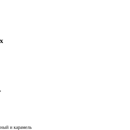
х
*
чный и карамель