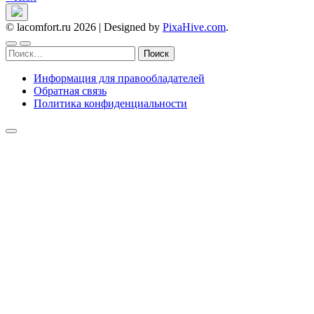
© lacomfort.ru 2026
|
Designed by
PixaHive.com
.
Найти:
Информация для правообладателей
Обратная связь
Политика конфиденциальности