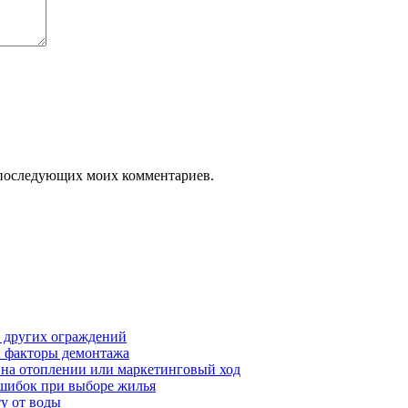
ля последующих моих комментариев.
т других ограждений
 и факторы демонтажа
я на отоплении или маркетинговый ход
ошибок при выборе жилья
у от воды