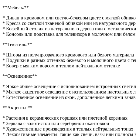
**Мебель:**
* Диван в кремовом или светло-бежевом цвете с мягкой обивк
* Кресла со светлой тканевой обивкой или из натурального дер
* Кофейный столик из натурального дерева или с металлическ
* Консоль или подставка для телевизора в молочном или белом
**Текстиль:**
* Шторы из полупрозрачного кремового или белого материала
* Подушки в разных оттенках бежевого и молочного цвета с т
* Ковер с мягким ворсом в теплом нейтральном оттенке
**Освещение:**
* Яркое общее освещение с использованием встроенных свети
* Мягкое акцентное освещение с использованием настольных 
* Естественное освещение из окон, дополненное легкими зана
**Акценты:**
* Растения в керамических горшках или плетеной корзинах
* Зеркала с золотистой или серебряной окантовкой
* Художественные произведения в теплых нейтральных тонах
* Декоративные элементы, такие как свечи, вазы или подносы 