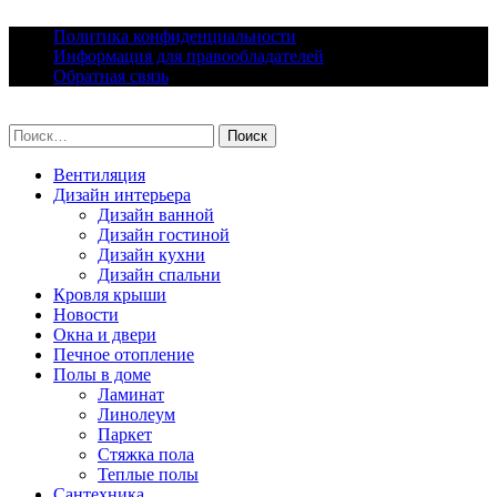
Skip
Политика конфиденциальности
to
Информация для правообладателей
content
Обратная связь
lacomfort.ru
Найти:
Вентиляция
Дизайн интерьера
Дизайн ванной
Дизайн гостиной
Дизайн кухни
Дизайн спальни
Кровля крыши
Новости
Окна и двери
Печное отопление
Полы в доме
Ламинат
Линолеум
Паркет
Стяжка пола
Теплые полы
Сантехника