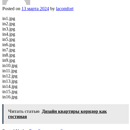
Posted on
13 марта 2024
by
lacomfort
in1.jpg
in2.jpg
in3.jpg
in4.jpg
in5.jpg
in6.jpg
in7.jpg
in8.jpg
in9.jpg
in10.jpg
in11.jpg
in12.jpg
in13.jpg
in14.jpg
in15.jpg
in16.jpg
Читать статью
Дизайн квартиры коридор как
гостиная