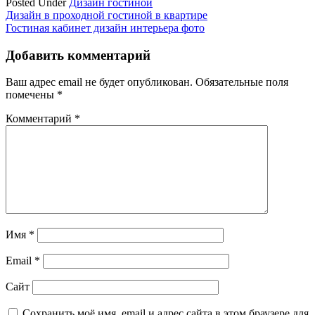
Posted Under
Дизайн гостиной
Навигация
Дизайн в проходной гостиной в квартире
Гостиная кабинет дизайн интерьера фото
по
записям
Добавить комментарий
Ваш адрес email не будет опубликован.
Обязательные поля
помечены
*
Комментарий
*
Имя
*
Email
*
Сайт
Сохранить моё имя, email и адрес сайта в этом браузере для