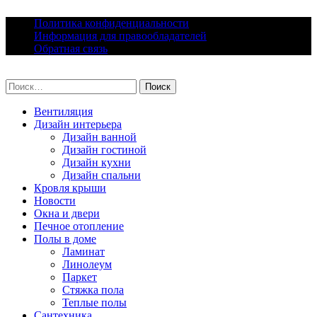
Skip
Политика конфиденциальности
to
Информация для правообладателей
content
Обратная связь
lacomfort.ru
Найти:
Вентиляция
Дизайн интерьера
Дизайн ванной
Дизайн гостиной
Дизайн кухни
Дизайн спальни
Кровля крыши
Новости
Окна и двери
Печное отопление
Полы в доме
Ламинат
Линолеум
Паркет
Стяжка пола
Теплые полы
Сантехника