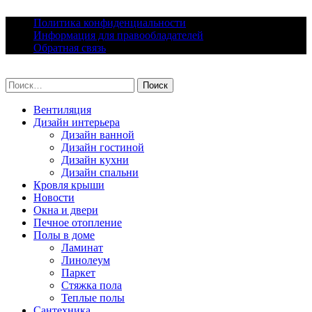
Skip
Политика конфиденциальности
to
Информация для правообладателей
content
Обратная связь
lacomfort.ru
Найти:
Вентиляция
Дизайн интерьера
Дизайн ванной
Дизайн гостиной
Дизайн кухни
Дизайн спальни
Кровля крыши
Новости
Окна и двери
Печное отопление
Полы в доме
Ламинат
Линолеум
Паркет
Стяжка пола
Теплые полы
Сантехника