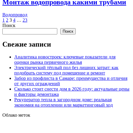
Монтаж водопровода какими трубами
Водопровод
Пагинация
1
2
3
4
…
23
Поиск
записей
Поиск
Свежие записи
Аналитика новостроек: ключевые показатели для
оценки рынка первичного жилья
Электрический тёплый пол без лишних затрат: как
подобрать систему под помещение и ремонт
Забор из профлиста в Самаре: преимущества и отличия
от других ограждений
Сколько стоит снести дом в 2026 году: актуальные цены
и факторы демонтажа
Рекуператор тепла в загородном доме: реальная
экономия на отоплении или маркетинговый ход
Облако меток